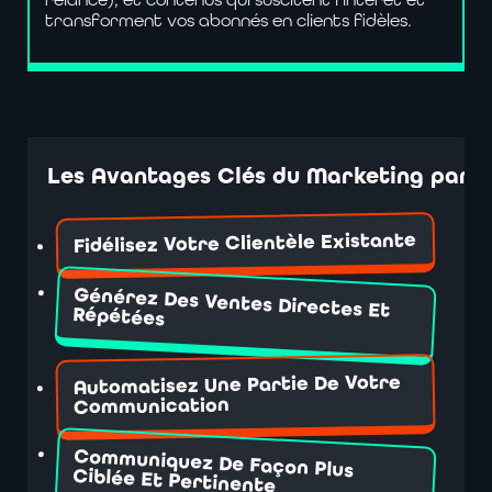
transforment vos abonnés en clients fidèles.
Les
Avantages
Clés
du
Marketing
par
C
Fidélisez Votre Clientèle Existante
Générez Des Ventes Directes Et
Répétées
Automatisez Une Partie De Votre
Communication
Communiquez De Façon Plus
Ciblée Et Pertinente